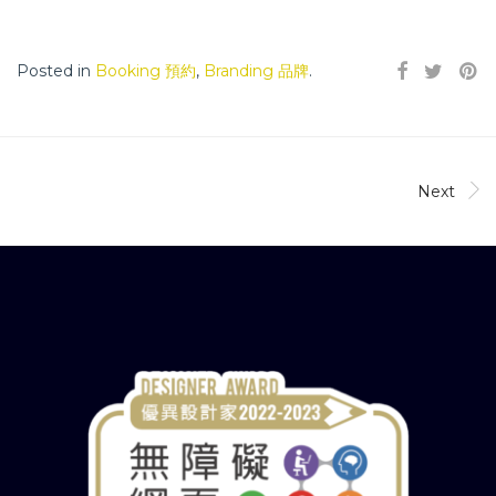
Posted in
Booking 預約
,
Branding 品牌
.
Next