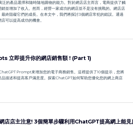
、更廣泛的產品選擇和隨時隨地購物的能力。對於網店店主而言，電商提供了觸
開銷並增加了收入。然而，經營一家成功的網店並不是沒有挑戰的。網店店
，最終阻礙它們的成長。在本文中，我們將探討3個網店常犯的錯誤。通過
網店可以提高成功的機會。
pts 立即提升你的網店銷售額 ! (Part 1)
hatGPT Prompt來增加您的電子商務銷售。這裡提供了10個提示，您將
品描述和提高客戶滿意度。探索ChatGPT如何幫助您優化您的網上商店
– 網店店主注意! 3個簡單步驟利用ChatGPT提高網上能見